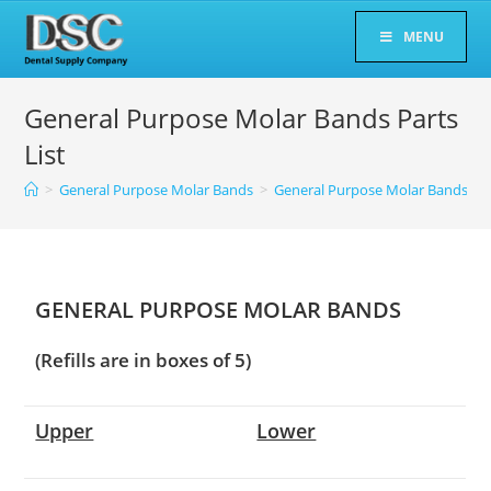
Skip
MENU
to
content
General Purpose Molar Bands Parts
List
>
General Purpose Molar Bands
>
General Purpose Molar Bands Par
GENERAL PURPOSE MOLAR BANDS
(Refills are in boxes of 5)
Upper
Lower